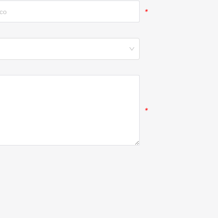
*
*
*