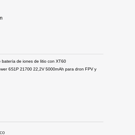
mm
atería de iones de litio con XT60
Bpower 6S1P 21700 22,2V 5000mAh para dron FPV y
ico