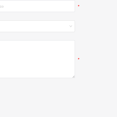
*
*
*