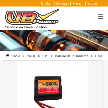
English
German
French
Spanish
Su socio en Power Solution
CASA
>
PRODUCTOS
>
Batería de la industria
>
Paquete