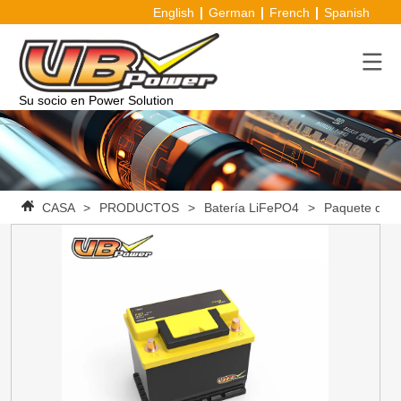
English
German
French
Spanish
Su socio en Power Solution
CASA
>
PRODUCTOS
>
Batería LiFePO4
>
Paquete de b