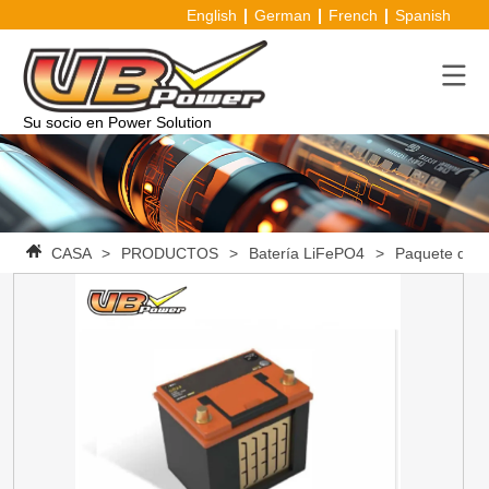
English
German
French
Spanish
Su socio en Power Solution
CASA
>
PRODUCTOS
>
Batería LiFePO4
>
Paquete de b