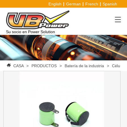
English
German
French
Spanish
Su socio en Power Solution
CASA
>
PRODUCTOS
>
Batería de la industria
>
Célula d