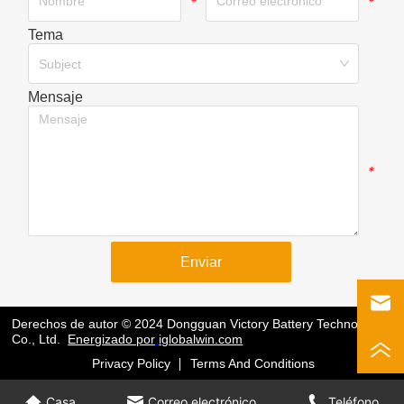
*
*
Tema
*
Subject
Mensaje
*
Enviar
Derechos de autor © 2024 Dongguan Victory Battery Technology
Co., Ltd.
Energizado por
iglobalwin.com
Privacy Policy
Terms And Conditions
Casa
Correo electrónico
Teléfono