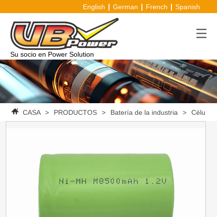
English
German
French
Spanish
Su socio en Power Solution
CASA
>
PRODUCTOS
>
Batería de la industria
>
Célula d