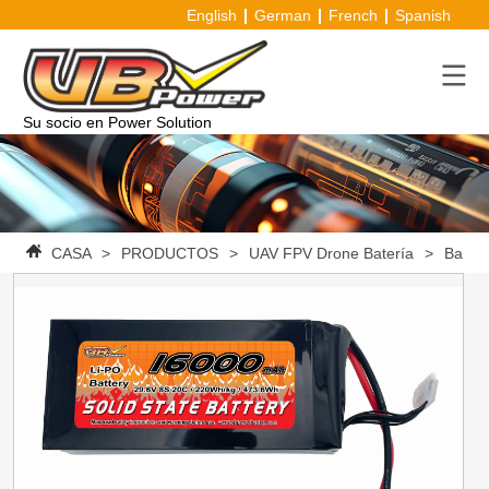
English
German
French
Spanish
Su socio en Power Solution
CASA
>
PRODUCTOS
>
UAV FPV Drone Batería
>
Baterí