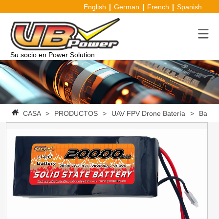
English
German
French
Spanish
Su socio en Power Solution
CASA
>
PRODUCTOS
>
UAV FPV Drone Batería
>
Baterí