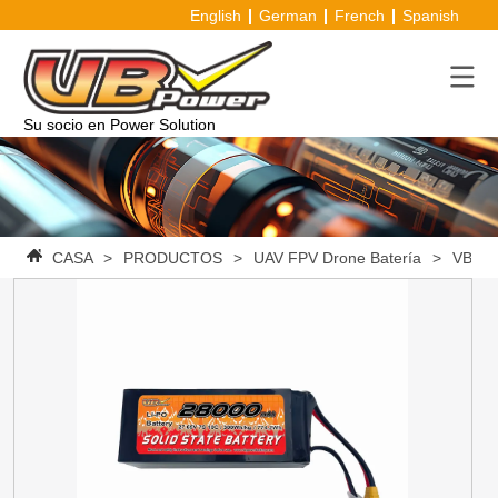
English
German
French
Spanish
Su socio en Power Solution
CASA
>
PRODUCTOS
>
UAV FPV Drone Batería
>
VBpowe