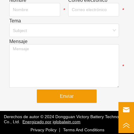
Nombre
Correo electrónico
*
*
Tema
*
Subject
Mensaje
*
Enviar
Derechos de autor © 2024 Dongguan Victory Battery Technology
Co., Ltd.
Energizado por
iglobalwin.com
Privacy Policy
Terms And Conditions