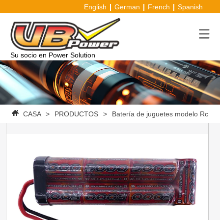
English
German
French
Spanish
Su socio en Power Solution
CASA
>
PRODUCTOS
>
Batería de juguetes modelo Rc
>