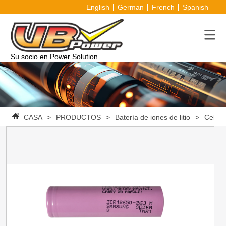
English
German
French
Spanish
Su socio en Power Solution
CASA
>
PRODUCTOS
>
Batería de iones de litio
>
Celda 