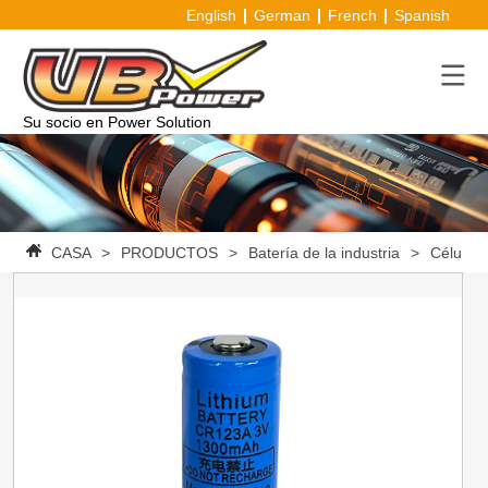
English
German
French
Spanish
Su socio en Power Solution
CASA
>
PRODUCTOS
>
Batería de la industria
>
Célula d