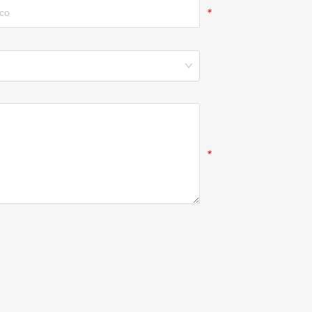
*
*
*