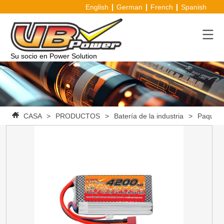
English
German
French
Spanish
Su socio en Power Solution
CASA
>
PRODUCTOS
>
Batería de la industria
>
Paquete