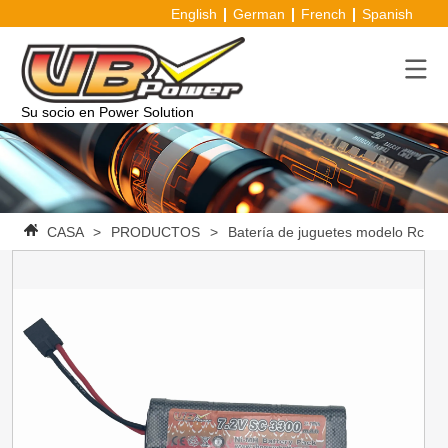
English
German
French
Spanish
Su socio en Power Solution
CASA
>
PRODUCTOS
>
Batería de juguetes modelo Rc
>