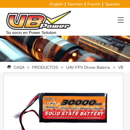
English
German
French
Spanish
Su socio en Power Solution
CASA
>
PRODUCTOS
>
UAV FPV Drone Batería
>
VBpowe