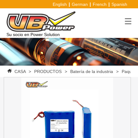
English
German
French
Spanish
Su socio en Power Solution
CASA
>
PRODUCTOS
>
Batería de la industria
>
Paquete