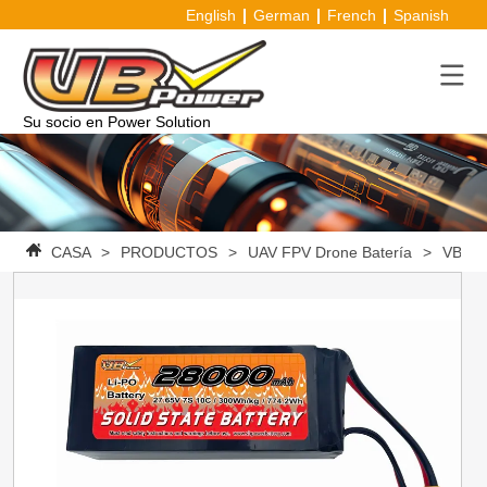
English
German
French
Spanish
Su socio en Power Solution
CASA
>
PRODUCTOS
>
UAV FPV Drone Batería
>
VBpowe