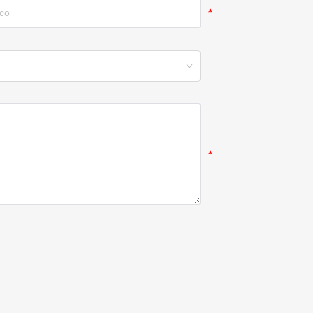
*
*
*