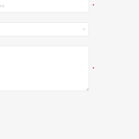
*
*
*