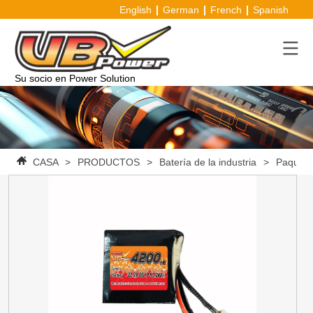
English
German
French
Spanish
Su socio en Power Solution
CASA
>
PRODUCTOS
>
Batería de la industria
>
Paquete