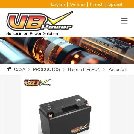
English
German
French
Spanish
Su socio en Power Solution
CASA
>
PRODUCTOS
>
Batería LiFePO4
>
Paquete de b