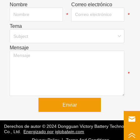
Nombre
Correo electrónico
*
*
Tema
*
Subject
Mensaje
*
Enviar
Derechos de autor © 2024 Dongguan Victory Battery Technology
Co., Ltd.
Energizado por
iglobalwin.com
Privacy Policy
Terms And Conditions