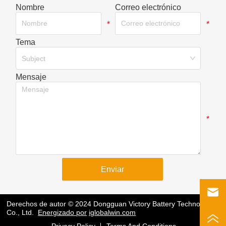
Nombre
Correo electrónico
*
*
Tema
*
Subject
Mensaje
*
Enviar
Derechos de autor © 2024 Dongguan Victory Battery Technology
Co., Ltd.
Energizado por
iglobalwin.com
Privacy Policy
Terms And Conditions