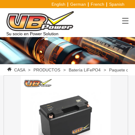
English
German
French
Spanish
Su socio en Power Solution
CASA
>
PRODUCTOS
>
Batería LiFePO4
>
Paquete de b