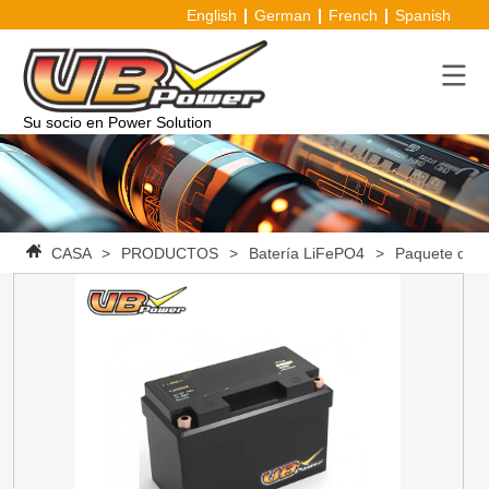
English
German
French
Spanish
Su socio en Power Solution
CASA
>
PRODUCTOS
>
Batería LiFePO4
>
Paquete de b