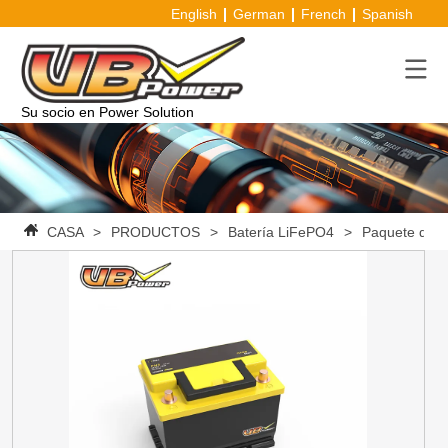
English
German
French
Spanish
Su socio en Power Solution
CASA
>
PRODUCTOS
>
Batería LiFePO4
>
Paquete de b