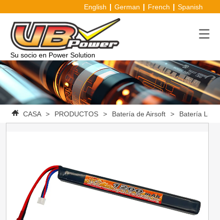
English
German
French
Spanish
Su socio en Power Solution
CASA
>
PRODUCTOS
>
Batería de Airsoft
>
Batería Li-Po