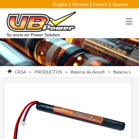
English
German
French
Spanish
Su socio en Power Solution
CASA
>
PRODUCTOS
>
Batería de Airsoft
>
Batería Li-Po