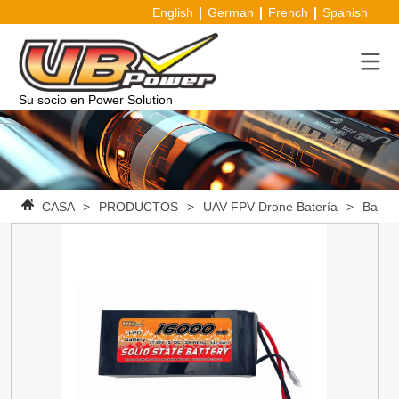
English
German
French
Spanish
Su socio en Power Solution
CASA
>
PRODUCTOS
>
UAV FPV Drone Batería
>
Baterí