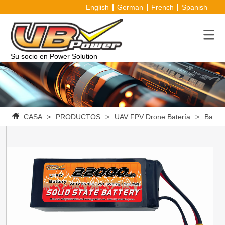
English
German
French
Spanish
Su socio en Power Solution
CASA
>
PRODUCTOS
>
UAV FPV Drone Batería
>
Baterí