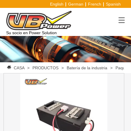
English
German
French
Spanish
Su socio en Power Solution
CASA
>
PRODUCTOS
>
Batería de la industria
>
Paquete