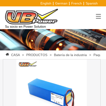
English
German
French
Spanish
Su socio en Power Solution
CASA
>
PRODUCTOS
>
Batería de la industria
>
Paquete