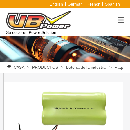
English
German
French
Spanish
Su socio en Power Solution
CASA
>
PRODUCTOS
>
Batería de la industria
>
Paquete