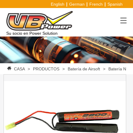
English
German
French
Spanish
Su socio en Power Solution
CASA
>
PRODUCTOS
>
Batería de Airsoft
>
Batería Ni-MH