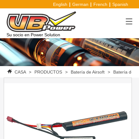
English
German
French
Spanish
Su socio en Power Solution
CASA
>
PRODUCTOS
>
Batería de Airsoft
>
Batería de io