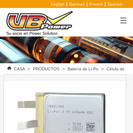
English
German
French
Spanish
Su socio en Power Solution
CASA
>
PRODUCTOS
>
Batería de Li-Po
>
Célula de bat