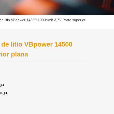
 de litio VBpower 14500 1000mAh 3,7V Parte superior
s de litio VBpower 14500
ior plana
ga
arga