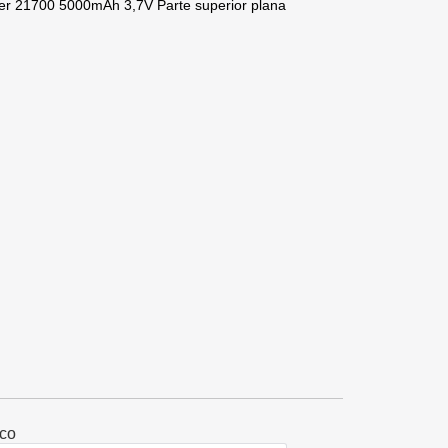
ower 21700 5000mAh 3,7V Parte superior plana
ico