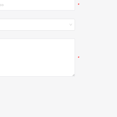
*
*
*