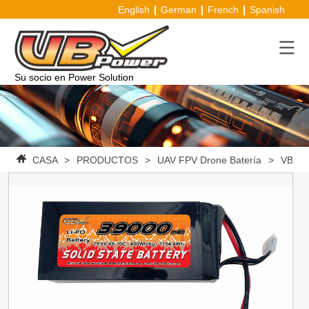
English
German
French
Spanish
Su socio en Power Solution
CASA
>
PRODUCTOS
>
UAV FPV Drone Batería
>
VBpowe