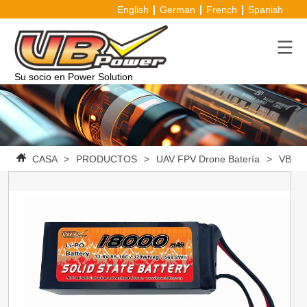
English
German
French
Spanish
Su socio en Power Solution
CASA
>
PRODUCTOS
>
UAV FPV Drone Batería
>
VBpowe