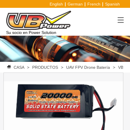
English
German
French
Spanish
Su socio en Power Solution
CASA
>
PRODUCTOS
>
UAV FPV Drone Batería
>
VBpowe