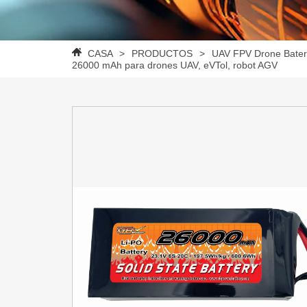
CASA
>
PRODUCTOS
>
UAV FPV Drone Bater
26000 mAh para drones UAV, eVTol, robot AGV