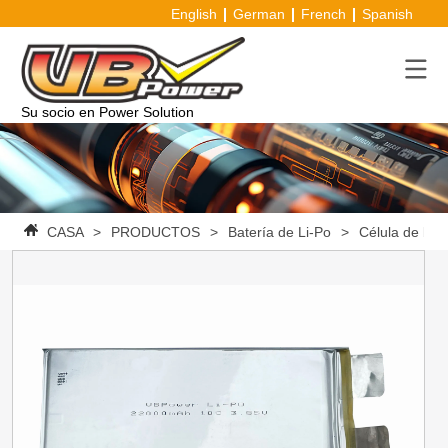
English
German
French
Spanish
Su socio en Power Solution
CASA
>
PRODUCTOS
>
Batería de Li-Po
>
Célula de bat