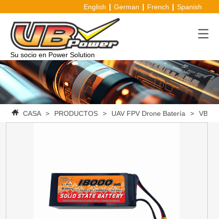
English
German
French
Spanish
Su socio en Power Solution
CASA
>
PRODUCTOS
>
UAV FPV Drone Batería
>
VBpowe