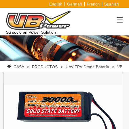
English
German
French
Spanish
Su socio en Power Solution
CASA
>
PRODUCTOS
>
UAV FPV Drone Batería
>
VBpowe