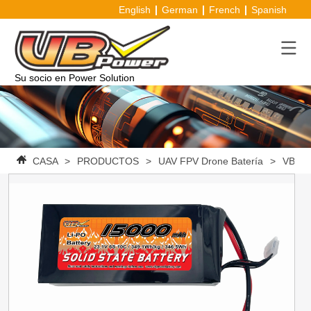
English
German
French
Spanish
Su socio en Power Solution
CASA
>
PRODUCTOS
>
UAV FPV Drone Batería
>
VBpowe