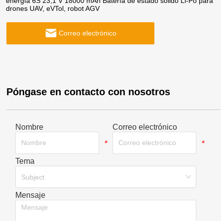
energía 6S 23,1 V 18000 mAh Batería de estado sólido Li-Po para
drones UAV, eVTol, robot AGV
Correo electrónico
Póngase en contacto con nosotros
Nombre
Correo electrónico
*
*
Tema
*
Subject
Mensaje