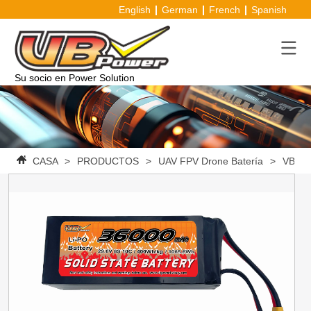
English
German
French
Spanish
Su socio en Power Solution
CASA
>
PRODUCTOS
>
UAV FPV Drone Batería
>
VBpowe