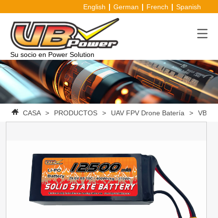
English
German
French
Spanish
Su socio en Power Solution
CASA
>
PRODUCTOS
>
UAV FPV Drone Batería
>
VBpowe