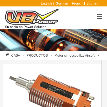
English
German
French
Spanish
Su socio en Power Solution
CASA
>
PRODUCTOS
>
Motor sin escobillas Airsoft
>
VBp