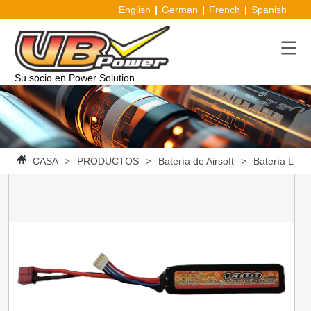
English
German
French
Spanish
Su socio en Power Solution
CASA
>
PRODUCTOS
>
Batería de Airsoft
>
Batería Li-Po